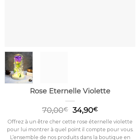
Rose Eternelle Violette
Le
Le
70,00
34,90
€
€
prix
prix
Offrez à un être cher cette rose éternelle violette
initial
actuel
pour lui montrer à quel point il compte pour vous.
était :
est :
L’ensemble de nos produits dans la boutique en
70,00€.
34,90€.