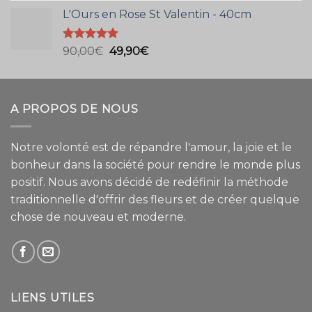
prix
prix
L'Ours en Rose St Valentin - 40cm
initial
actuel
était :
est :
70,00€.
34,90€.
Note
4.89
Le
Le
90,00
€
49,90
€
sur 5
prix
prix
initial
actuel
était :
est :
A PROPOS DE NOUS
90,00€.
49,90€.
Notre volonté est de répandre l'amour, la joie et le
bonheur dans la société pour rendre le monde plus
positif. Nous avons décidé de redéfinir la méthode
traditionnelle d'offrir des fleurs et de créer quelque
chose de nouveau et moderne.
LIENS UTILES