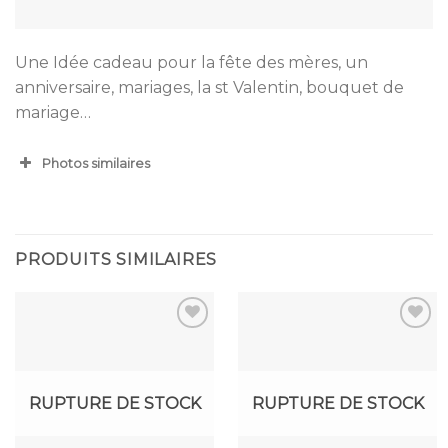
Une Idée cadeau pour la fête des mères, un
anniversaire, mariages, la st Valentin, bouquet de
mariage…
Photos similaires
PRODUITS SIMILAIRES
Ajouter
Ajouter
à la
à la
RUPTURE DE STOCK
RUPTURE DE STOCK
wishlist
wishlist